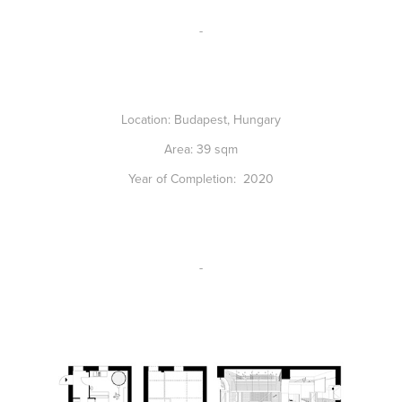
-
Location:
Budapest, Hungary
Area:
39 sqm
Year of Completion:
2020
-