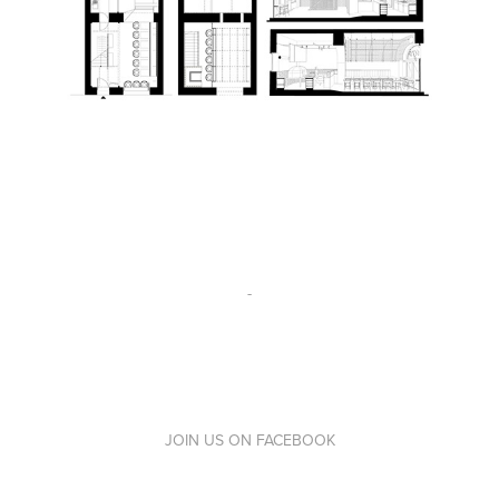
-
JOIN US ON
FACEBOOK