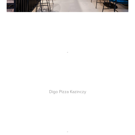
-
Digo Pizza Kazinczy
-