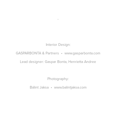
-
Interior Design:
GASPARBONTA & Partners •
www.gasparbonta.com
Lead designer:
Gaspar Bonta, Henrietta Andree
Photography:
Bálint Jaksa •
www.balintjaksa.com