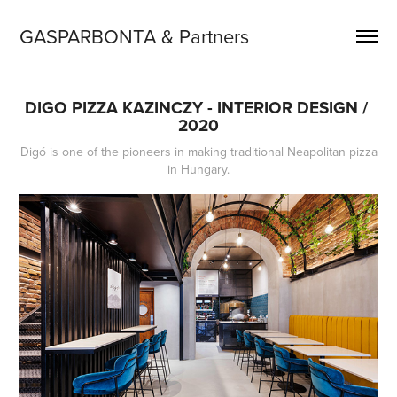
GASPARBONTA & Partners
DIGO PIZZA KAZINCZY - INTERIOR DESIGN / 
2020
Digó is one of the pioneers in making traditional Neapolitan pizza
in Hungary.