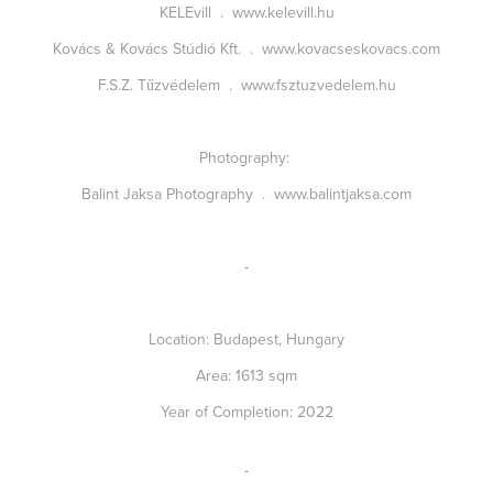
KELEvill
.
www.kelevill.hu
Kovács & Kovács Stúdió Kft.
.
www.kovacseskovacs.com
F.S.Z. Tűzvédelem
.
www.fsztuzvedelem.hu
Photography:
Balint Jaksa Photography
.
www.balintjaksa.com
-
Location:
Budapest, Hungary
Area:
1613 sqm
Year of Completion:
2022
-