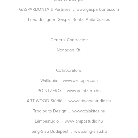
GASPARBONTA & Partners
.
www.gasparbonta.com
Lead designer: Gaspar Bonta, Anita Csatlós
General Contractor:
Nonagon Kft.
Collaborators:
Walltopia
.
www.walltopia.com
POINTZERO
.
www.pointzero.hu
ART-WOOD Stúdió
.
www.artwoodstudio.hu
Troglodita Design
.
www.atalakitas.hu
Lámpastúdió
.
www.lampastudio.hu
Smg-Sisu Budapest
.
www.smg-sisu.hu