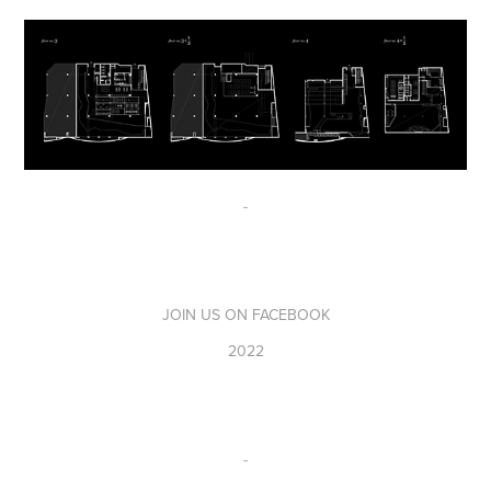
-
JOIN US ON FACEBOOK
2022
-